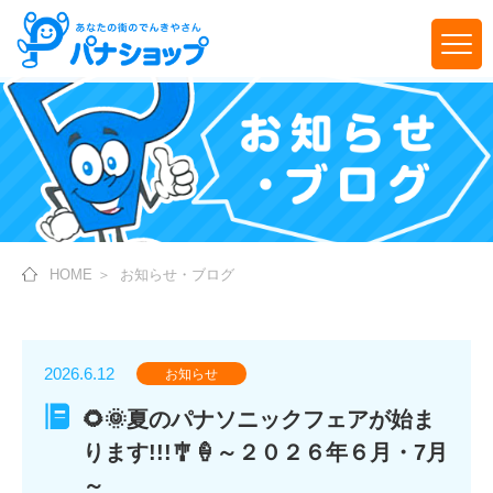
HOME
＞
お知らせ・ブログ
2026.6.12
お知らせ
🌻🌞夏のパナソニックフェアが始ま
ります!!!🎐🍦～２０２６年６月・7月
～